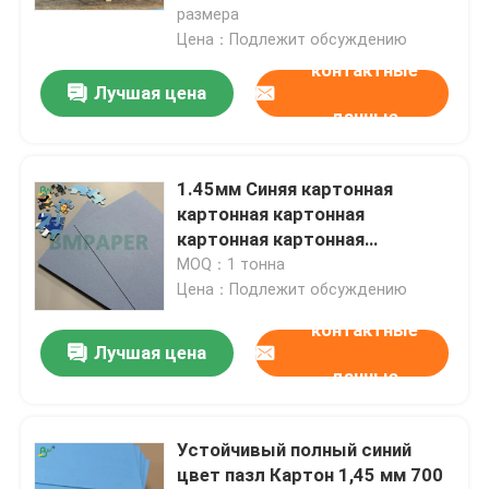
размера
Цена：Подлежит обсуждению
Доска бумаги SBS
контактные
Лучшая цена
данные
Покрытая двухшпиндельная доска
1.45мм Синяя картонная
Доска вязки книги
картонная картонная
картонная картонная
Глянцевая бумага C2S
картонная картонная
MOQ：1 тонна
картонная картонная
Цена：Подлежит обсуждению
картонная картонная
Бумага Крафт мешка
контактные
картонная картонная
Лучшая цена
картонная картонная
данные
картонная картонная
Доска вкладыша Крафт
картонная картонная
картонная картонная
Устойчивый полный синий
картонная картонная картона
Упаковочная бумага еды
цвет пазл Картон 1,45 мм 700