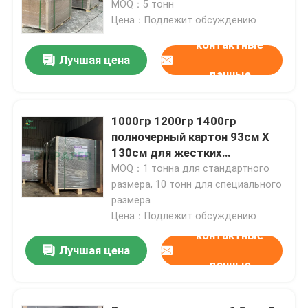
пульпы серый
MOQ：5 тонн
Цена：Подлежит обсуждению
контактные
Лучшая цена
данные
1000гр 1200гр 1400гр
полночерный картон 93см X
130см для жестких
упаковочных коробок
MOQ：1 тонна для стандартного
размера, 10 тонн для специального
размера
Главная страница
Цена：Подлежит обсуждению
контактные
Лучшая цена
Продукция
данные
О Компании