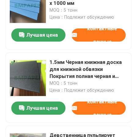
х 1000 мм
Оставьте сообщение
MOQ：5 тонн
Листы рифленого картона
Цена：Подлежит обсуждению
Мы скоро тебе перезвоним!
контактные
Слипчивая бумага стикера
Лучшая цена
данные
Бумага MG Крафт
1.5мм Черная книжная доска
для книжной обвязки
Доска бумаги Бристоля
Покрытия полная черная и
черная серые спины
MOQ：5 тонн
Крен бумаги газетной бумаги
Цена：Подлежит обсуждению
контактные
Лучшая цена
данные
Отправить
Девственница пульпирует