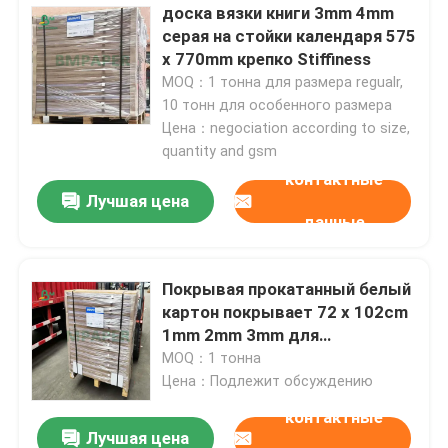
доска вязки книги 3mm 4mm
серая на стойки календаря 575
x 770mm крепко Stiffiness
MOQ：1 тонна для размера regualr,
10 тонн для особенного размера
Цена：negociation according to size,
quantity and gsm
контактные
Лучшая цена
данные
Покрывая прокатанный белый
картон покрывает 72 x 102cm
1mm 2mm 3mm для
подарочной коробки
MOQ：1 тонна
Цена：Подлежит обсуждению
контактные
Лучшая цена