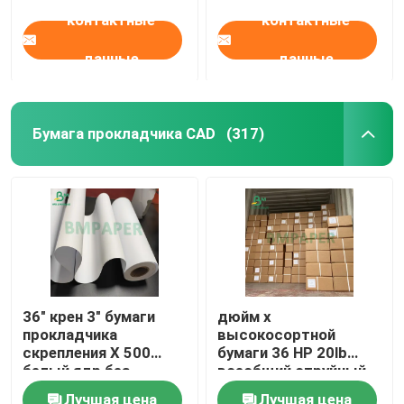
контактные
контактные
данные
данные
Бумага прокладчика CAD
(317)
36" крен 3" бумаги
дюйм x
прокладчика
высокосортной
скрепления X 500
бумаги 36 HP 20lb
белый ядр без
всеобщий струйный
покрытия
150 Ft 2" формат
Лучшая цена
Лучшая цена