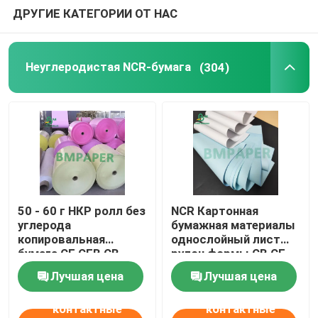
ДРУГИЕ КАТЕГОРИИ ОТ НАС
Неуглеродистая NCR-бумага
(304)
50 - 60 г НКР ролл без
NCR Картонная
углерода
бумажная материалы
копировальная
однослойный лист
бумага CF CFB CB
рулон формы CB CF
бумага 240 мм 610 мм
CFB
Лучшая цена
Лучшая цена
860 мм ширина
контактные
контактные