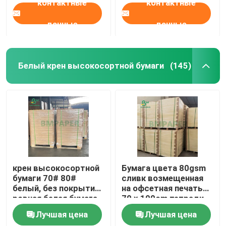
контактные
контактные
данные
данные
Белый крен высокосортной бумаги
(145)
крен высокосортной
Бумага цвета 80gsm
бумаги 70# 80#
сливк возмещенная
белый, без покрытия
на офсетная печать
ровная белая бумага
70 x 100cm тетради
офсетной печати
Лучшая цена
Лучшая цена