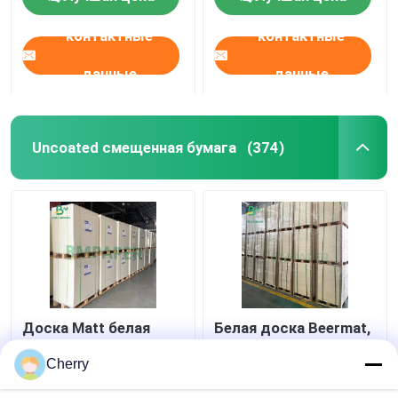
приглаживает
ядра широкий
контактные
контактные
данные
данные
Uncoated смещенная бумага
(374)
Доска Matt белая
Белая доска Beermat,
Woodfree без
бумага 0.7mm
покрытия бумажная
вещество-
Cherry
для брошюр карты
поглотителя воды