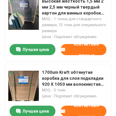
Высокая жесткость 1,5 мм 2
мм 2,5 мм черный твердый
картон для винных коробок
Наша фабрика
премиум-класса
MOQ：1 тонна для стандартного
размера, 10 тонн для специального
размера
контроль качества
Цена：Подлежит обсуждению
контактные
контактные данные
Лучшая цена
данные
Новости
1700um Kraft обтянутая
коробка для слоя подкладки
Все случаи
920 X 1050 мм волокнистая
доска 1650 гм
MOQ：5 тонн
Цена：Подлежит обсуждению
Неуглеродистая NCR-бумага
контактные
Лучшая цена
Рулон термобумаги