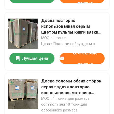
данные
Доска повторно
использованная серым
цветом пульпы книги вязки
900gsm 945gsm 1.45mm 1.5mm
MOQ：1 тонна
толщиной
Цена：Подлежит обсуждению
контактные
Лучшая цена
данные
Доска соломы обеих сторон
серая задняя повторно
использовала материал
пульпы на коробка ботинок
MOQ：1 тонна для размера
0.45mm до 3.0mm
commom или 10 тонн для
особенного размера