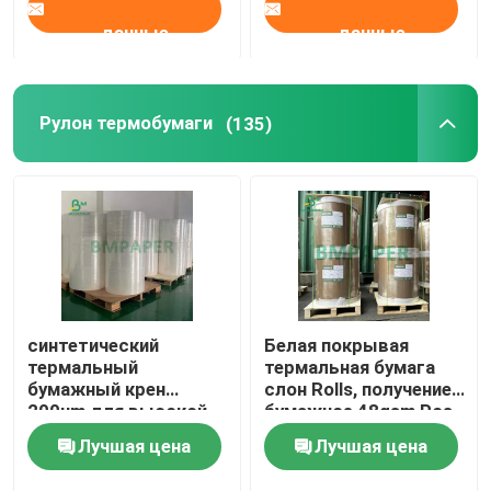
данные
данные
Рулон термобумаги
(135)
синтетический
Белая покрывая
термальный
термальная бумага
бумажный крен
слон Rolls, получение
200um для высокой
бумажное 48gsm Pos
температуры грузя
- 70gsm
Лучшая цена
Лучшая цена
ярлыка устойчивой