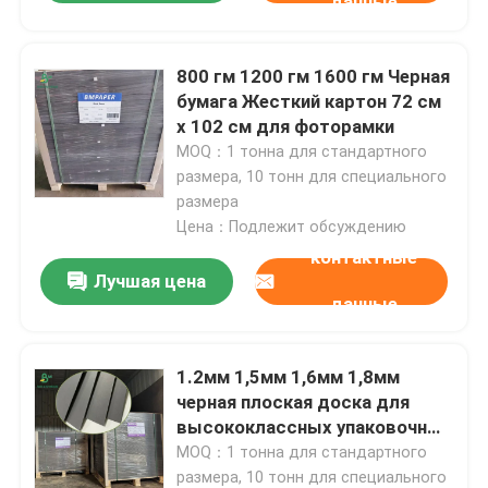
данные
Белый крен высокосортной бумаги
800 гм 1200 гм 1600 гм Черная
бумага Жесткий картон 72 см
Бумага прокладчика CAD
х 102 см для фоторамки
MOQ：1 тонна для стандартного
размера, 10 тонн для специального
Uncoated смещенная бумага
размера
Цена：Подлежит обсуждению
контактные
Доска бумаги запаса чашки
Лучшая цена
данные
Uncoated бумага Woodfree
1.2мм 1,5мм 1,6мм 1,8мм
черная плоская доска для
Бумага коробки еды
высококлассных упаковочных
коробок для вина
MOQ：1 тонна для стандартного
Бумага лоска шелка
размера, 10 тонн для специального