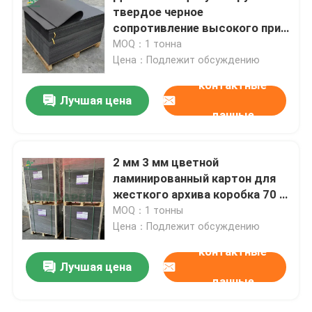
твердое черное
сопротивление высокого при
ударе бумаги 100g 120g для
MOQ：1 тонна
хозяйственной сумки
Цена：Подлежит обсуждению
контактные
Лучшая цена
данные
2 мм 3 мм цветной
ламинированный картон для
жесткого архива коробка 70 x
100 см
MOQ：1 тонны
Цена：Подлежит обсуждению
контактные
Лучшая цена
данные