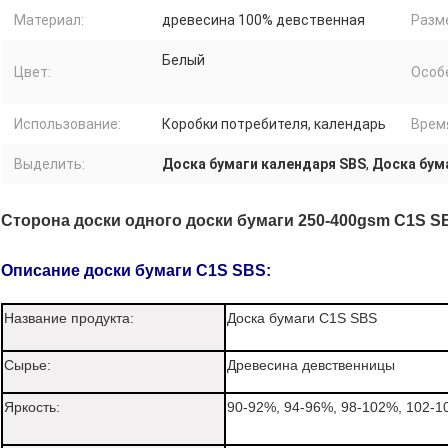
Материал:
древесина 100% девственная
Разм
Белый
Цвет:
Особ
Использование:
Коробки потребителя, календарь
Врем
Выделить:
Доска бумаги календаря SBS
,
Доска бум
Сторона доски одного доски бумаги 250-400gsm C1S 
Описание доски бумаги C1S SBS:
Название продукта:
Доска бумаги C1S SBS
Сырье:
Древесина девственницы
Яркость:
90-92%, 94-96%, 98-102%, 102-