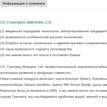
Информация о компании
CO. ГУАНЧЖОУ BMPAPER, LTD
(1) введенная передовая технология, импортированное предвари
(2) возможности особенностей высокие технические
(3) Employs испытал техническое и административно-управленчес
(4) наша возможность годового производства
(5) мы имеем много лет опыта в поставляя бумаге
CO. Гуанчжоу Bmpaper, Ltd. профессиональный широкомасштабный 
интегрируя развития и продукции совместно.
Наши главные продукты включают синтетическую бумагу, бумажных
низкопробную, бумагу woodfree, бумагу MG белую Крафт, доску цв
Компания была установлена в 2005, и мы имеем много лет истор
городе Гуанчжоу, мы наслаждаемся удобными водой, землей и во