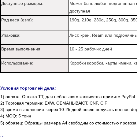
Доступные размеры:
Может быть любая подгонянная 
доступная
Ряд веса (gsm):
190g, 210g, 230g, 250g, 300g, 35
Упаковка:
Лист, крен, Ream или подгонянн
Время выполнения:
10 -
25 рабочих дней
Использование:
Коробки коробки, карты имени, 
Условия торговлей дела:
1)
оплата: Оплата TT; для небольшого количества примите PayPal
2) Торговая термина: EXW, ОБМАНЫВАЮТ, CNF, CIF
3) время выполнения
: через 10-25 дней после получать полное dep
4) MOQ
: 5 тонн
5) образец: Образцы размера A4 свободны со стоимостью провоза