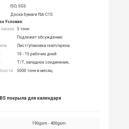
ISO, SGS
Доска бумаги fbb C1S
ка Условия:
заказа:
5 тонн
Подлежит обсуждению
али:
Лист/упаковка ream/крена
:
10 - 15 рабочих дней
:
T/T, западное соединение,
бности:
5000 тонн в месяц
BS покрыла для календаря
190gsm - 400gsm