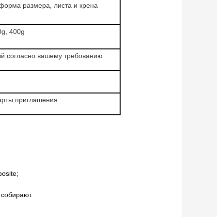
форма размера, листа и крена
0g, 400g
ый согласно вашему требованию
карты приглашения
osite;
 собирают.