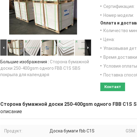
Сертификация:
Номер модели:
Оплата и достав
Количество мин 
Цена:
Упаковывая дет
Время доставки
Большие изображения :
Сторона бумажной
Условия оплаты
доски 250-400gsm одного FBB C1S SBS
покрыла для календаря
Поставка спосо
Контакт
Сторона бумажной доски 250-400gsm одного FBB C1S S
описание
Продукт:
Доска бумаги fbb C1S
GSM: