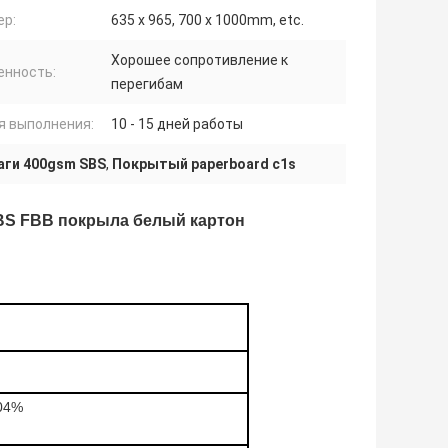
ер:
635 x 965, 700 x 1000mm, etc.
Хорошее сопротивление к
енность:
перегибам
я выполнения:
10 - 15 дней работы
аги 400gsm SBS
,
Покрытый paperboard c1s
SBS FBB покрыла белый картон
104%