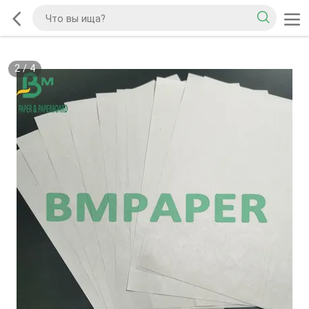
2
/
4