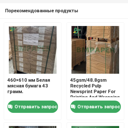
Порекомендованные продукты
460×610 мм Белая
45gsm/48.8gsm
мясная бумага 43
Recycled Pulp
Главная страница
грамм.
Newsprint Paper For
Printing And Wrapping
In Roll
Отправить запрос
Отправить запрос
Продукция
О Компании