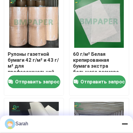
Наша фабрика
контроль качества
Рулоны газетной
60 г/м² Белая
контактные данные
бумаги 42 г/м² и 43 г/
крепированная
м² для
бумага экстра
профессиональной
большого размера
Новости
печати
для изготовления
Отправить запрос
Отправить запрос
бумажных цветов,
крафт-бумага
Все случаи
Бумага прокладчика CAD
Sarah
Неуглеродистая NCR-бумага