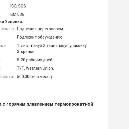
ISO, SGS
BM 036
ка Условия:
заказа:
Подлежит переговорам
Подлежит обсуждению
али:
1. лист пакуя 2. ream пакуя упаковку
3. кренов
:
5-20 рабочих дней
:
T/T, Western Union,
бности:
500,000㎡ в месяц
а с горячим плавлением термопрокатной