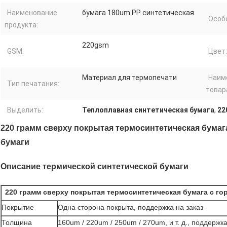
Наименование
бумага 180um PP синтетическая
Особ
продукта:
220gsm
GSM:
Цвет:
Материал для термопечати
Наим
Тип печатания::
товар
Выделить:
Теплоплавная синтетическая бумага
,
22
220 грамм сверху покрытая термосинтетическая бума
бумаги
Описание термической синтетической бумаги
220 грамм сверху покрытая термосинтетическая бумага с г
Покрытие
Одна сторона покрыта, поддержка на заказ
Толщина
160um / 220um / 250um / 270um, и т. д., поддержк