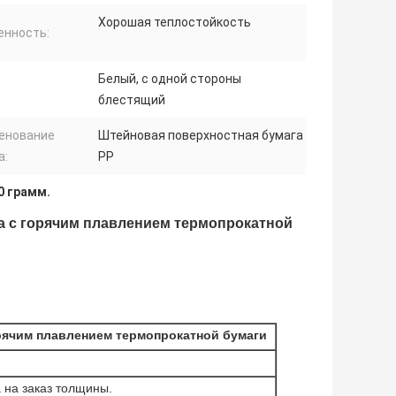
Хорошая теплостойкость
енность:
Белый, с одной стороны
блестящий
енование
Штейновая поверхностная бумага
а:
PP
0 грамм.
га с горячим плавлением термопрокатной
орячим плавлением термопрокатной бумаги
а на заказ толщины.