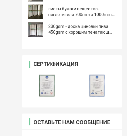
водопоглощающий
листы бумаги вещество-
поглотителя 700mm x 1000mm
супер поглощают жидкостную
плоскую поверхность
230gsm - доска циновки пива
450gsm с хорошим печатающ
поверхность влияния ровную
СЕРТИФИКАЦИЯ
ОСТАВЬТЕ НАМ СООБЩЕНИЕ